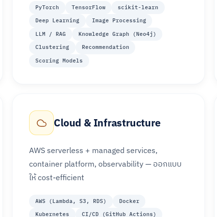
PyTorch
TensorFlow
scikit-learn
Deep Learning
Image Processing
LLM / RAG
Knowledge Graph (Neo4j)
Clustering
Recommendation
Scoring Models
Cloud & Infrastructure
AWS serverless + managed services,
container platform, observability — ออกแบบ
ให้ cost-efficient
AWS (Lambda, S3, RDS)
Docker
Kubernetes
CI/CD (GitHub Actions)