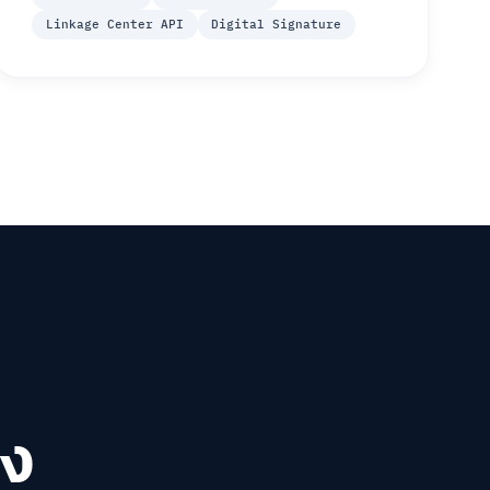
Linkage Center API
Digital Signature
ิง