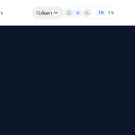
รา
ค้นหา
TH
EN
⌘K