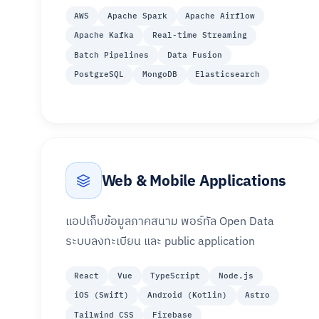
AWS
Apache Spark
Apache Airflow
Apache Kafka
Real-time Streaming
Batch Pipelines
Data Fusion
PostgreSQL
MongoDB
Elasticsearch
Web & Mobile Applications
แอปเก็บข้อมูลภาคสนาม พอร์ทัล Open Data
ระบบลงทะเบียน และ public application
React
Vue
TypeScript
Node.js
iOS (Swift)
Android (Kotlin)
Astro
Tailwind CSS
Firebase