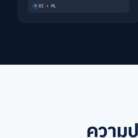
BI + ML
4
ความป