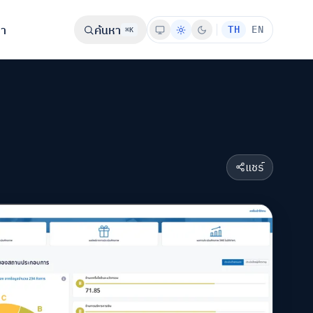
รา
ค้นหา
TH
EN
⌘K
แชร์