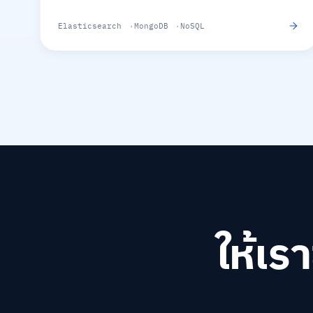
Elasticsearch
MongoDB
NoSQL
ให้เร