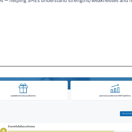
es — helping SMEs understand strengths/weaknesses and h