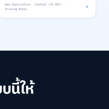
Web Application
Chatbot (AI BOT)
Scoring Model
นี้ให้