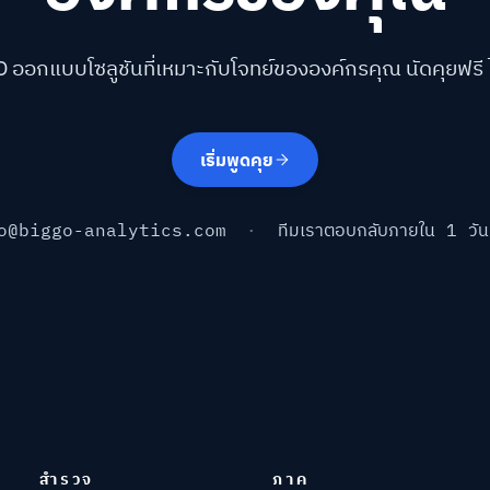
O ออกแบบโซลูชันที่เหมาะกับโจทย์ขององค์กรคุณ นัดคุยฟรี ไม่
เริ่มพูดคุย
o@biggo-analytics.com
·
ทีมเราตอบกลับภายใน 1 วั
สำรวจ
ภาค