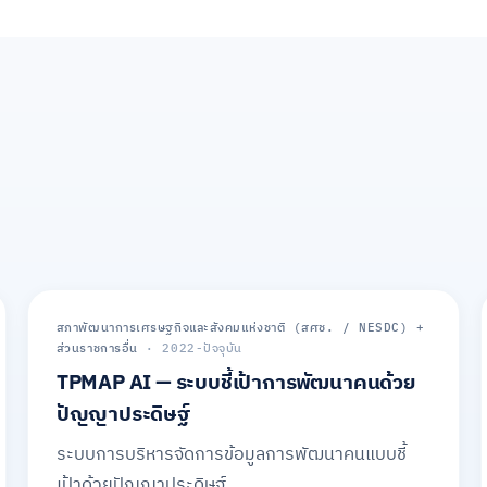
ภาครัฐ
สภาพัฒนาการเศรษฐกิจและสังคมแห่งชาติ (สศช. / NESDC) +
ส่วนราชการอื่น
· 2022-ปัจจุบัน
TPMAP AI — ระบบชี้เป้าการพัฒนาคนด้วย
ปัญญาประดิษฐ์
ระบบการบริหารจัดการข้อมูลการพัฒนาคนแบบชี้
เป้าด้วยปัญญาประดิษฐ์