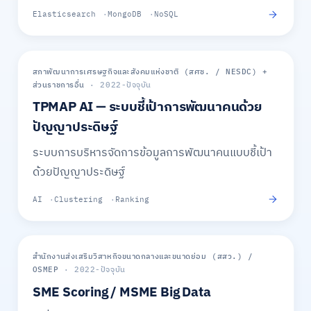
Elasticsearch
MongoDB
NoSQL
สภาพัฒนาการเศรษฐกิจและสังคมแห่งชาติ (สศช. / NESDC) +
ภาครัฐ
ส่วนราชการอื่น
· 2022-ปัจจุบัน
TPMAP AI — ระบบชี้เป้าการพัฒนาคนด้วย
ปัญญาประดิษฐ์
ระบบการบริหารจัดการข้อมูลการพัฒนาคนแบบชี้เป้า
ด้วยปัญญาประดิษฐ์
AI
Clustering
Ranking
สำนักงานส่งเสริมวิสาหกิจขนาดกลางและขนาดย่อม (สสว.) /
ภาครัฐ
OSMEP
· 2022-ปัจจุบัน
SME Scoring / MSME Big Data